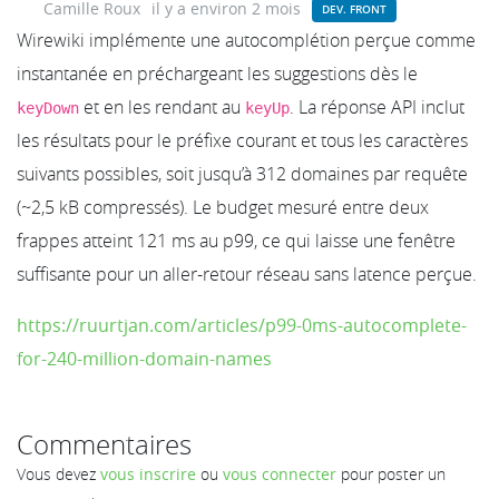
Camille Roux
il y a environ 2 mois
DEV. FRONT
Wirewiki implémente une autocomplétion perçue comme
instantanée en préchargeant les suggestions dès le
et en les rendant au
. La réponse API inclut
keyDown
keyUp
les résultats pour le préfixe courant et tous les caractères
suivants possibles, soit jusqu’à 312 domaines par requête
(~2,5 kB compressés). Le budget mesuré entre deux
frappes atteint 121 ms au p99, ce qui laisse une fenêtre
suffisante pour un aller-retour réseau sans latence perçue.
https://ruurtjan.com/articles/p99-0ms-autocomplete-
for-240-million-domain-names
Commentaires
Vous devez
vous inscrire
ou
vous connecter
pour poster un