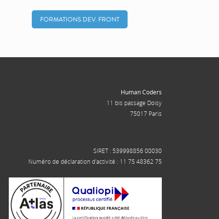
FORMATIONS DEV. FRONT
Human Coders
11 bis passage Doisy
75017 Paris
SIRET : 539998856 00030
Numéro de déclaration d'activité : 11 75 48362 75