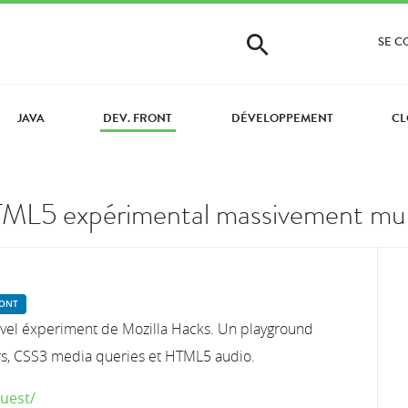
SE 
JAVA
DEV. FRONT
DÉVELOPPEMENT
CL
ML5 expérimental massivement mul
RONT
uvel éxperiment de Mozilla Hacks. Un playground
rs, CSS3 media queries et HTML5 audio.
uest/