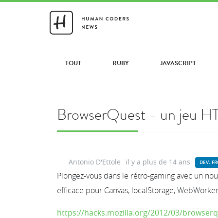
TOUT
RUBY
JAVASCRIPT
BrowserQuest - un jeu HT
Antonio D'Ettole
il y a plus de 14 ans
DEV. F
Plongez-vous dans le rétro-gaming avec un no
efficace pour Canvas, localStorage, WebWorke
https://hacks.mozilla.org/2012/03/browserq