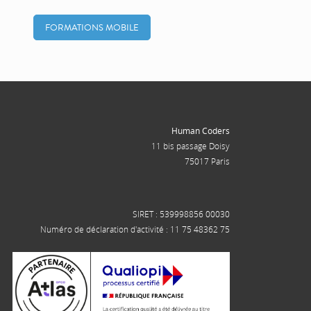
FORMATIONS MOBILE
Human Coders
11 bis passage Doisy
75017 Paris
SIRET : 539998856 00030
Numéro de déclaration d'activité : 11 75 48362 75