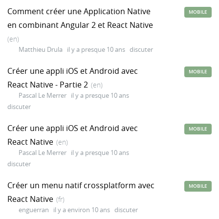
Comment créer une Application Native
MOBILE
en combinant Angular 2 et React Native
(en)
Matthieu Drula
il y a presque 10 ans
discuter
Créer une appli iOS et Android avec
MOBILE
React Native - Partie 2
(en)
Pascal Le Merrer
il y a presque 10 ans
discuter
Créer une appli iOS et Android avec
MOBILE
React Native
(en)
Pascal Le Merrer
il y a presque 10 ans
discuter
Créer un menu natif crossplatform avec
MOBILE
React Native
(fr)
enguerran
il y a environ 10 ans
discuter