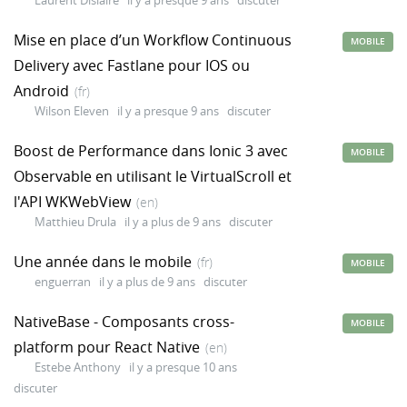
Laurent Dislaire
il y a presque 9 ans
discuter
Mise en place d’un Workflow Continuous
MOBILE
Delivery avec Fastlane pour IOS ou
Android
(fr)
Wilson Eleven
il y a presque 9 ans
discuter
Boost de Performance dans Ionic 3 avec
MOBILE
Observable en utilisant le VirtualScroll et
l'API WKWebView
(en)
Matthieu Drula
il y a plus de 9 ans
discuter
Une année dans le mobile
(fr)
MOBILE
enguerran
il y a plus de 9 ans
discuter
NativeBase - Composants cross-
MOBILE
platform pour React Native
(en)
Estebe Anthony
il y a presque 10 ans
discuter