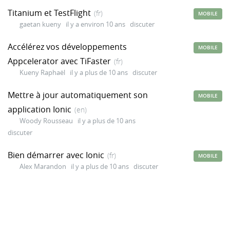
Titanium et TestFlight
(fr)
MOBILE
gaetan kueny
il y a environ 10 ans
discuter
Accélérez vos développements
MOBILE
Appcelerator avec TiFaster
(fr)
Kueny Raphaël
il y a plus de 10 ans
discuter
Mettre à jour automatiquement son
MOBILE
application Ionic
(en)
Woody Rousseau
il y a plus de 10 ans
discuter
Bien démarrer avec Ionic
(fr)
MOBILE
Alex Marandon
il y a plus de 10 ans
discuter