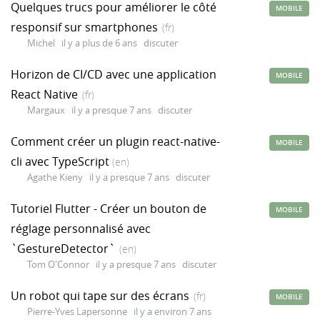
Quelques trucs pour améliorer le côté
MOBILE
responsif sur smartphones
(fr)
Michel
il y a plus de 6 ans
discuter
Horizon de CI/CD avec une application
MOBILE
React Native
(fr)
Margaux
il y a presque 7 ans
discuter
Comment créer un plugin react-native-
MOBILE
cli avec TypeScript
(en)
Agathe Kieny
il y a presque 7 ans
discuter
Tutoriel Flutter - Créer un bouton de
MOBILE
réglage personnalisé avec
`GestureDetector`
(en)
Tom O'Connor
il y a presque 7 ans
discuter
Un robot qui tape sur des écrans
(fr)
MOBILE
Pierre-Yves Lapersonne
il y a environ 7 ans