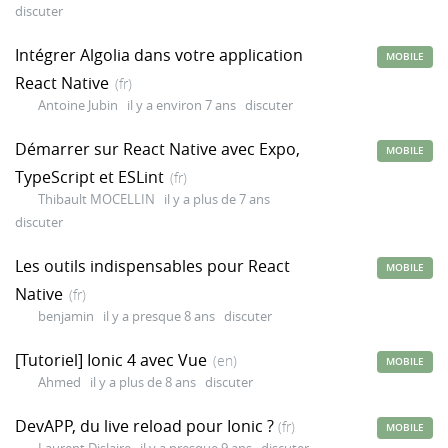
discuter
Intégrer Algolia dans votre application
MOBILE
React Native
(fr)
Antoine Jubin
il y a environ 7 ans
discuter
Démarrer sur React Native avec Expo,
MOBILE
TypeScript et ESLint
(fr)
Thibault MOCELLIN
il y a plus de 7 ans
discuter
Les outils indispensables pour React
MOBILE
Native
(fr)
benjamin
il y a presque 8 ans
discuter
[Tutoriel] Ionic 4 avec Vue
(en)
MOBILE
Ahmed
il y a plus de 8 ans
discuter
DevAPP, du live reload pour Ionic ?
(fr)
MOBILE