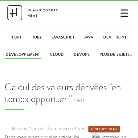
☰
SE CONNECTER
PARTAGER UN LIEN
TOUT
RUBY
JAVASCRIPT
JAVA
DEV. FRONT
DÉVELOPPEMENT
CLOUD
DEVOPS
PLUS DE SUJETS...
Calcul des valeurs dérivées "en
temps opportun "
(en)
Nicolas Fränkel
il y a environ 5 ans
DÉVELOPPEMENT
Dans mon avant-dernier article, j’ai