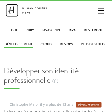
☰
SE CONNECTER
PARTAGER UN LIEN
TOUT
RUBY
JAVASCRIPT
JAVA
DEV. FRONT
DÉVELOPPEMENT
CLOUD
DEVOPS
PLUS DE SUJETS...
Développer son identité
professionnelle
(fr)
Christophe Malo
il y a plus de 13 ans
DÉVELOPPEMENT
La fin d'année approche, et vous n'allez plus tarder (si ce