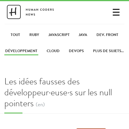
☰
SE CONNECTER
PARTAGER UN LIEN
TOUT
RUBY
JAVASCRIPT
JAVA
DEV. FRONT
DÉVELOPPEMENT
CLOUD
DEVOPS
PLUS DE SUJETS...
Les idées fausses des
développeur·euse·s sur les null
pointers
(en)