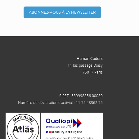
ABONNEZ-VOUS À LA NEWSLETTER
Human Coders
11 bis passage Doisy
75017 Paris
SIRET : 539998856 00030
Numéro de déclaration d'activité : 11 75 48362 75