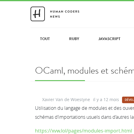
TOUT
RUBY
JAVASCRIPT
OCaml, modules et schém
Xavier Van de Woestyne
il y a 12 mois
DÉVE
Utilisation du langage de modules et des ouve
schémas d’importations usuels dans d’autres l
https://xvw.lol/pages/modules-import.html