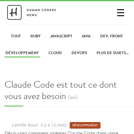
☰
SE CONNECTER
PARTAGER UN LIEN
TOUT
RUBY
JAVASCRIPT
JAVA
DEV. FRONT
DÉVELOPPEMENT
CLOUD
DEVOPS
PLUS DE SUJETS...
Claude Code est tout ce dont
vous avez besoin
(en)
Camille Roux
il y a 12 mois
DÉVELOPPEMENT
Découvrez comment intégrer Claude Code dans votre