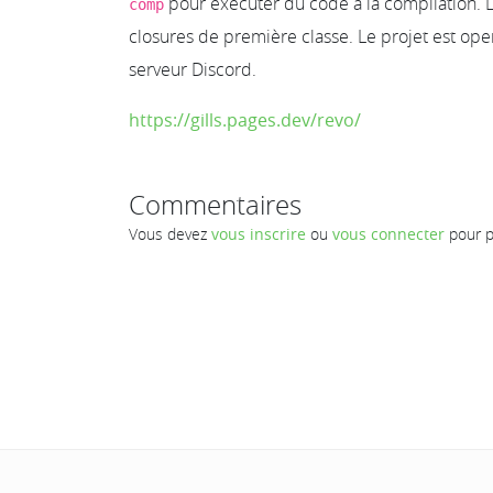
pour exécuter du code à la compilation. Le
comp
closures de première classe. Le projet est op
serveur Discord.
https://gills.pages.dev/revo/
Commentaires
Vous devez
vous inscrire
ou
vous connecter
pour p