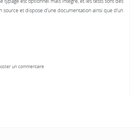
 typage est optionnel mais intégré, et les tests sont des
en source et dispose d’une documentation ainsi que d’un
oster un commentaire