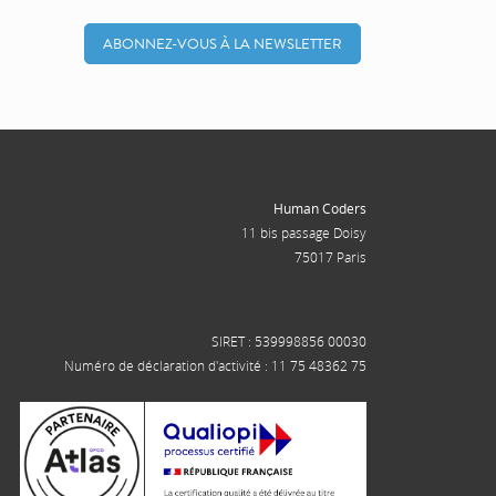
ABONNEZ-VOUS À LA NEWSLETTER
Human Coders
11 bis passage Doisy
75017 Paris
SIRET : 539998856 00030
Numéro de déclaration d'activité : 11 75 48362 75