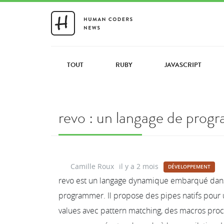
TOUT
RUBY
JAVASCRIPT
revo : un langage de pro
Camille Roux
il y a 2 mois
DÉVELOPPEMENT
revo est un langage dynamique embarqué dans u
programmer. Il propose des pipes natifs pour u
values avec pattern matching, des macros proc