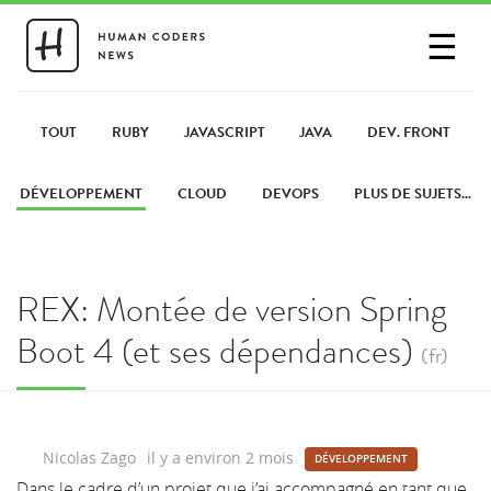
☰
SE CONNECTER
PARTAGER UN LIEN
TOUT
RUBY
JAVASCRIPT
JAVA
DEV. FRONT
DÉVELOPPEMENT
CLOUD
DEVOPS
PLUS DE SUJETS...
REX: Montée de version Spring
Boot 4 (et ses dépendances)
(fr)
Nicolas Zago
il y a environ 2 mois
DÉVELOPPEMENT
Dans le cadre d’un projet que j’ai accompagné en tant que