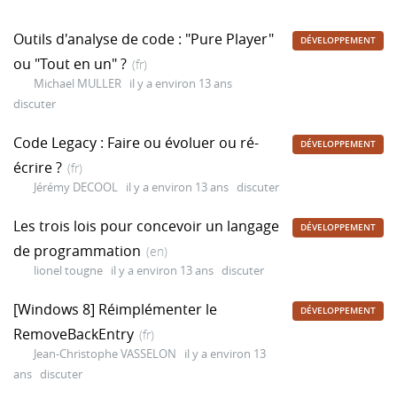
Outils d'analyse de code : "Pure Player"
DÉVELOPPEMENT
ou "Tout en un" ?
(fr)
Michael MULLER
il y a environ 13 ans
discuter
Code Legacy : Faire ou évoluer ou ré-
DÉVELOPPEMENT
écrire ?
(fr)
Jérémy DECOOL
il y a environ 13 ans
discuter
Les trois lois pour concevoir un langage
DÉVELOPPEMENT
de programmation
(en)
lionel tougne
il y a environ 13 ans
discuter
[Windows 8] Réimplémenter le
DÉVELOPPEMENT
RemoveBackEntry
(fr)
Jean-Christophe VASSELON
il y a environ 13
ans
discuter