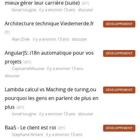
mieux gérer leur carrière (suite)
(en)
lionel tougne
il y a environ 13 ans
discuter
Architecture technique Viedemerde.fr
DÉVELOPPEMENT
(fr)
Alan Zirek
il y a environ 13 ans
discuter
AngularJS: i18n automatique pour vos
DÉVELOPPEMENT
projets
(en)
CapitaineMousse
il y a environ 13 ans
discuter
Lambda calcul vs Maching de turing,ou
DÉVELOPPEMENT
pourquoi les gens en parlent de plus en
plus
(en)
lionel tougne
il y a environ 13 ans
discuter
BaaS - Le client est roi
(en)
DÉVELOPPEMENT
Stephane Amant
il y a environ 13 ans