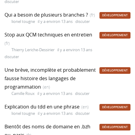
discuter
Qui a besoin de plusieurs branches ?
(fr)
DÉVELOPPEMENT
lionel tougne
il y a environ 13 ans
discuter
Stop aux QCM techniques en entretien
DÉVELOPPEMENT
(fr)
Thierry Leriche-Dessirier
il y a environ 13 ans
discuter
Une brève, incomplète et probablement
DÉVELOPPEMENT
fausse histoire des langages de
programmation
(en)
Camille Roux
il y a environ 13 ans
discuter
Explication du tdd en une phrase
(en)
DÉVELOPPEMENT
lionel tougne
il y a environ 13 ans
discuter
Bientôt des noms de domaine en .bzh
DÉVELOPPEMENT
ou .paris