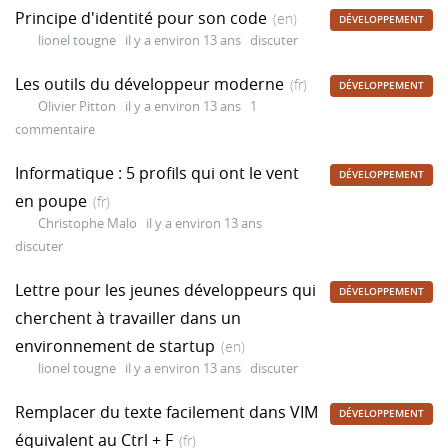
Principe d'identité pour son code
(en)
DÉVELOPPEMENT
lionel tougne
il y a environ 13 ans
discuter
Les outils du développeur moderne
(fr)
DÉVELOPPEMENT
Olivier Pitton
il y a environ 13 ans
1
commentaire
Informatique : 5 profils qui ont le vent
DÉVELOPPEMENT
en poupe
(fr)
Christophe Malo
il y a environ 13 ans
discuter
Lettre pour les jeunes développeurs qui
DÉVELOPPEMENT
cherchent à travailler dans un
environnement de startup
(en)
lionel tougne
il y a environ 13 ans
discuter
Remplacer du texte facilement dans VIM
DÉVELOPPEMENT
équivalent au Ctrl + F
(fr)