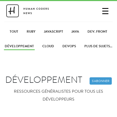
☰
SE CONNECTER
PARTAGER UN LIEN
TOUT
RUBY
JAVASCRIPT
JAVA
DEV. FRONT
DÉVELOPPEMENT
CLOUD
DEVOPS
PLUS DE SUJETS...
DÉVELOPPEMENT
S'ABONNER
RESSOURCES GÉNÉRALISTES POUR TOUS LES
DÉVELOPPEURS