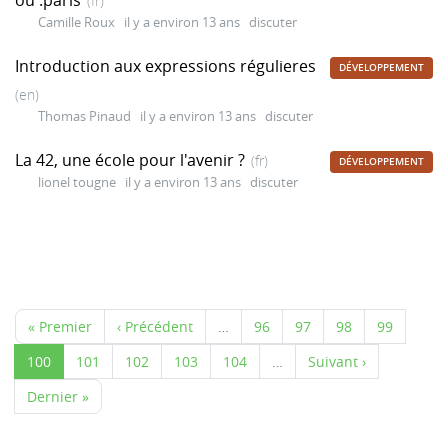
(fr)
Camille Roux
il y a environ 13 ans
discuter
Introduction aux expressions régulieres
DÉVELOPPEMENT
(en)
Thomas Pinaud
il y a environ 13 ans
discuter
La 42, une école pour l'avenir ?
(fr)
DÉVELOPPEMENT
lionel tougne
il y a environ 13 ans
discuter
« Premier
‹ Précédent
…
96
97
98
99
100
101
102
103
104
…
Suivant ›
Dernier »