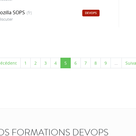
ozilla SOPS
(fr)
DEVOPS
iscuter
récédent
1
2
3
4
5
6
7
8
9
…
Suiva
OS FORMATIONS DEVOPS