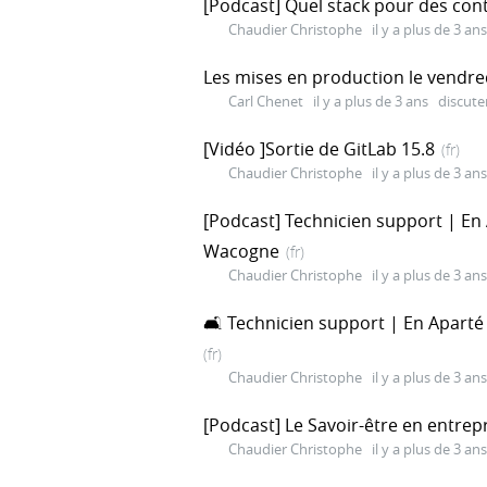
[Podcast] Quel stack pour des con
Chaudier Christophe
il y a plus de 3 ans
Les mises en production le vendred
Carl Chenet
il y a plus de 3 ans
discute
[Vidéo ]Sortie de GitLab 15.8
(fr)
Chaudier Christophe
il y a plus de 3 ans
[Podcast] Technicien support | En
Wacogne
(fr)
Chaudier Christophe
il y a plus de 3 ans
🛋️ Technicien support | En Apart
(fr)
Chaudier Christophe
il y a plus de 3 ans
[Podcast] Le Savoir-être en entrep
Chaudier Christophe
il y a plus de 3 ans