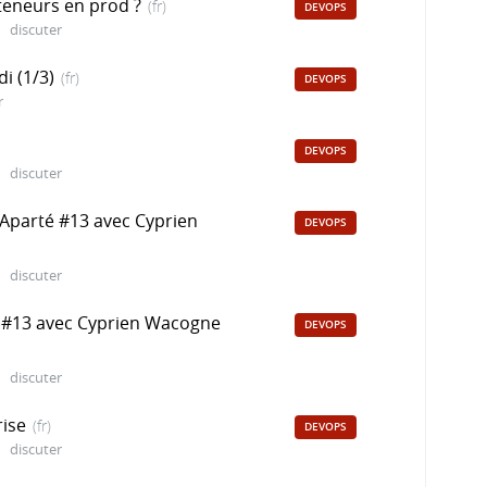
teneurs en prod ?
(fr)
DEVOPS
discuter
i (1/3)
(fr)
DEVOPS
r
DEVOPS
discuter
 Aparté #13 avec Cyprien
DEVOPS
discuter
é #13 avec Cyprien Wacogne
DEVOPS
discuter
rise
(fr)
DEVOPS
discuter