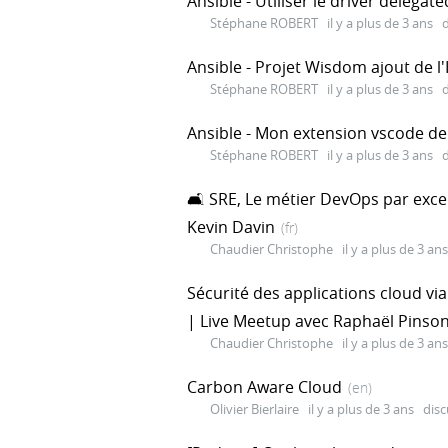
Ansible - Utiliser le driver delegat
Stéphane ROBERT
il y a plus de 3 ans
d
Ansible - Projet Wisdom ajout de l
Stéphane ROBERT
il y a plus de 3 ans
d
Ansible - Mon extension vscode de
Stéphane ROBERT
il y a plus de 3 ans
d
🛋️ SRE, Le métier DevOps par exce
Kevin Davin
(fr)
Chaudier Christophe
il y a plus de 3 ans
Sécurité des applications cloud vi
| Live Meetup avec Raphaël Pinso
Chaudier Christophe
il y a plus de 3 ans
Carbon Aware Cloud
(en)
Olivier Bierlaire
il y a plus de 3 ans
disc