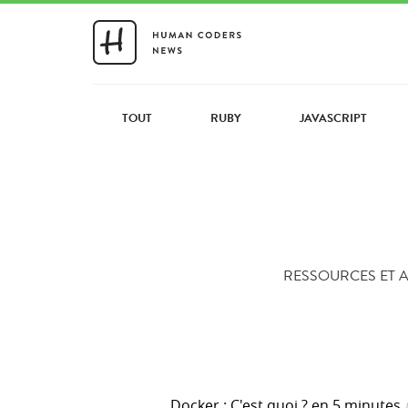
TOUT
RUBY
JAVASCRIPT
RESSOURCES ET A
Docker : C'est quoi ? en 5 minutes