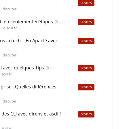
DEVOPS
discuter
b en seulement 5 étapes
(fr)
DEVOPS
s
discuter
ans la tech | En Aparté avec
DEVOPS
discuter
CLI avec quelques Tips
(fr)
DEVOPS
iscuter
prise : Quelles différences
DEVOPS
discuter
es CLI avec direnv et asdf !
DEVOPS
iscuter