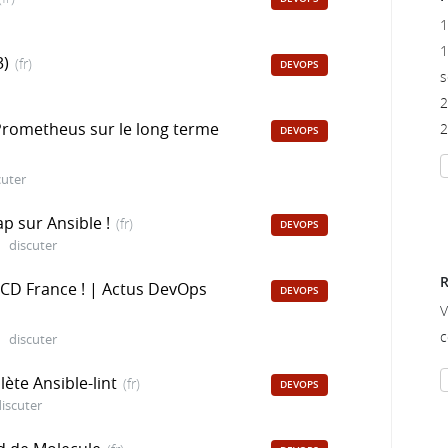
1
1
3)
(fr)
DEVOPS
s
2
Prometheus sur le long terme
2
DEVOPS
cuter
p sur Ansible !
(fr)
DEVOPS
discuter
R
KCD France ! | Actus DevOps
DEVOPS
V
c
discuter
lète Ansible-lint
(fr)
DEVOPS
iscuter