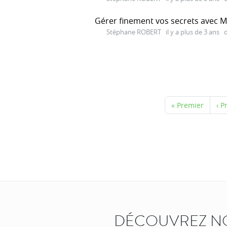
Gérer finement vos secrets avec M
Stéphane ROBERT
il y a plus de 3 ans
d
« Premier
‹ P
DÉCOUVREZ N