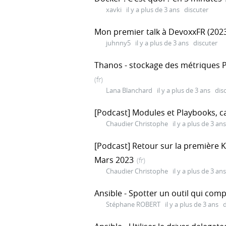
xavki
il y a plus de 3 ans
discuter
Mon premier talk à DevoxxFR (202
juhnny5
il y a plus de 3 ans
discuter
Thanos - stockage des métriques 
(fr)
Lana Blanchard
il y a plus de 3 ans
dis
[Podcast] Modules et Playbooks, ca
Chaudier Christophe
il y a plus de 3 ans
[Podcast] Retour sur la première 
Mars 2023
(fr)
Chaudier Christophe
il y a plus de 3 ans
Ansible - Spotter un outil qui comp
Stéphane ROBERT
il y a plus de 3 ans
d