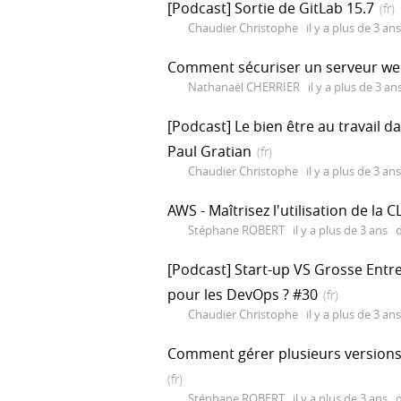
[Podcast] Sortie de GitLab 15.7
(fr)
Chaudier Christophe
il y a plus de 3 ans
Comment sécuriser un serveur we
Nathanaël CHERRIER
il y a plus de 3 an
[Podcast] Le bien être au travail d
Paul Gratian
(fr)
Chaudier Christophe
il y a plus de 3 ans
AWS - Maîtrisez l'utilisation de la 
Stéphane ROBERT
il y a plus de 3 ans
d
[Podcast] Start-up VS Grosse Entre
pour les DevOps ? #30
(fr)
Chaudier Christophe
il y a plus de 3 ans
Comment gérer plusieurs versions d
(fr)
Stéphane ROBERT
il y a plus de 3 ans
d