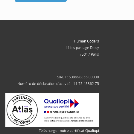
Human Coders
11 bis passage Doisy
75017 Paris
SIRET : 539998856 00030
Numéro de déclaration d'activité : 11 75 48362 75
Télécharger notre certificat Qualiopi