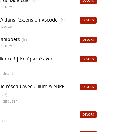
ed de Molecule
(fr)
DEVOPS
iscuter
'IA dans l'extension Vscode
(fr)
DEVOPS
iscuter
 snippets
(fr)
DEVOPS
iscuter
llence ! | En Aparté avec
DEVOPS
discuter
a le réseau avec Cilium & eBPF
DEVOPS
n
(fr)
discuter
DEVOPS
uter