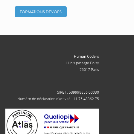
FORMATIONS DEVOPS
Human Coders
11 bis passage Doisy
75017 Paris
SIRET : 539998856 00030
Numéro de déclaration d'activité : 11 75 48362 75