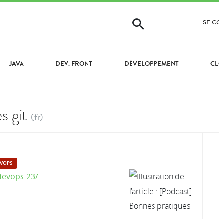
SE 
JAVA
DEV. FRONT
DÉVELOPPEMENT
CL
s git
(fr)
VOPS
-devops-23/