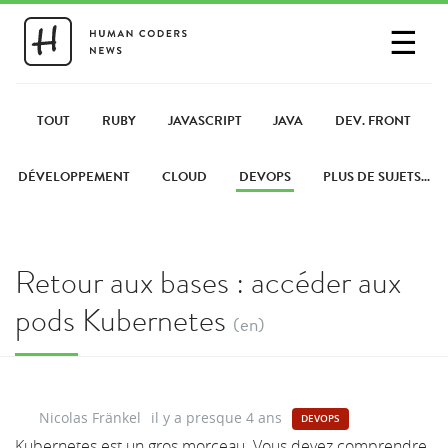
☰
SE CONNECTER
PARTAGER UN LIEN
TOUT
RUBY
JAVASCRIPT
JAVA
DEV. FRONT
DÉVELOPPEMENT
CLOUD
DEVOPS
PLUS DE SUJETS...
Retour aux bases : accéder aux
pods Kubernetes
(en)
Nicolas Fränkel
il y a presque 4 ans
DEVOPS
Kubernetes est un gros morceau. Vous devez comprendre