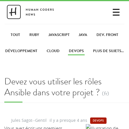
☰
SE CONNECTER
PARTAGER UN LIEN
TOUT
RUBY
JAVASCRIPT
JAVA
DEV. FRONT
DÉVELOPPEMENT
CLOUD
DEVOPS
PLUS DE SUJETS...
Devez vous utiliser les rôles
Ansible dans votre projet ?
(fr)
Jules Sagot--Gentil
il y a presque 4 ans
DEVOPS
Vous avez écrit vos premiers