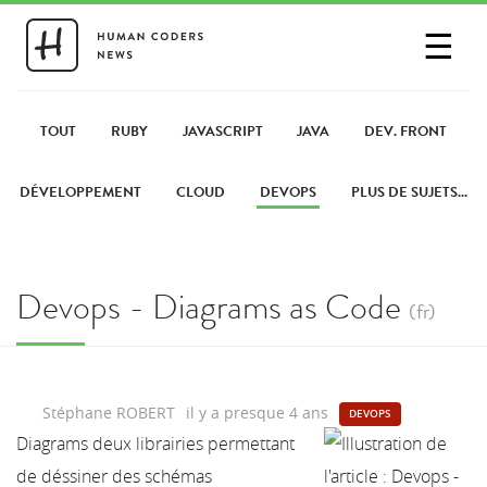
☰
SE CONNECTER
PARTAGER UN LIEN
TOUT
RUBY
JAVASCRIPT
JAVA
DEV. FRONT
DÉVELOPPEMENT
CLOUD
DEVOPS
PLUS DE SUJETS...
Devops - Diagrams as Code
(fr)
Stéphane ROBERT
il y a presque 4 ans
DEVOPS
Diagrams deux librairies permettant
de déssiner des schémas