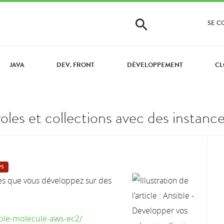
SE 
JAVA
DEV. FRONT
DÉVELOPPEMENT
CL
roles et collections avec des insta
PS
es que vous développez sur des
ible-molecule-aws-ec2/