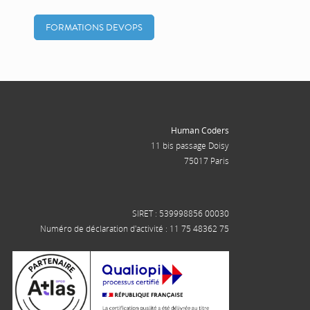
FORMATIONS DEVOPS
Human Coders
11 bis passage Doisy
75017 Paris
SIRET : 539998856 00030
Numéro de déclaration d'activité : 11 75 48362 75