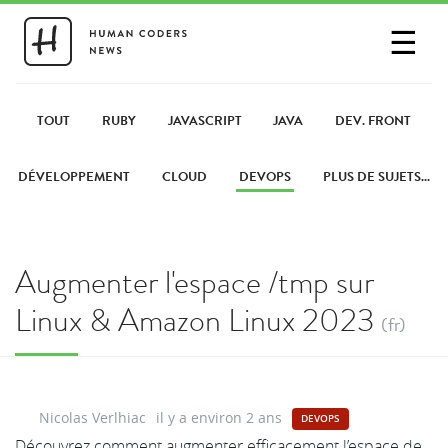
☰
SE CONNECTER
PARTAGER UN LIEN
TOUT
RUBY
JAVASCRIPT
JAVA
DEV. FRONT
DÉVELOPPEMENT
CLOUD
DEVOPS
PLUS DE SUJETS...
Augmenter l'espace /tmp sur
Linux & Amazon Linux 2023
(fr)
Nicolas Verlhiac
il y a environ 2 ans
DEVOPS
Découvrez comment augmenter efficacement l’espace de