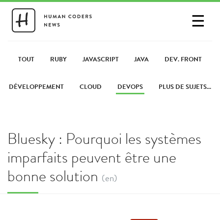
☰
SE CONNECTER
PARTAGER UN LIEN
TOUT
RUBY
JAVASCRIPT
JAVA
DEV. FRONT
DÉVELOPPEMENT
CLOUD
DEVOPS
PLUS DE SUJETS...
Bluesky : Pourquoi les systèmes
imparfaits peuvent être une
bonne solution
(en)