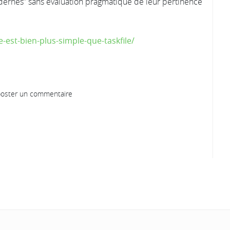
modernes” sans évaluation pragmatique de leur pertinence
-est-bien-plus-simple-que-taskfile/
oster un commentaire