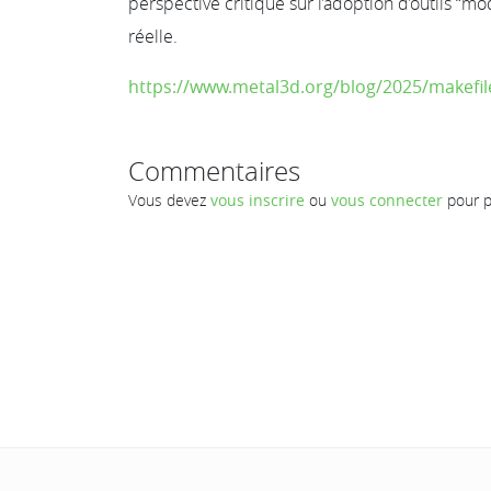
perspective critique sur l’adoption d’outils “
réelle.
https://www.metal3d.org/blog/2025/makefile
Commentaires
Vous devez
vous inscrire
ou
vous connecter
pour p