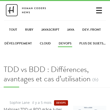
☰
SE CONNECTER
PARTAGER UN LIEN
TOUT
RUBY
JAVASCRIPT
JAVA
DEV. FRONT
DÉVELOPPEMENT
CLOUD
DEVOPS
PLUS DE SUJETS...
TDD vs BDD : Différences,
avantages et cas d’utilisation
(fr)
Sophie Lane
il y a 5 mois
DEVOPS
Maîtrisez TDD vs BDD grâce à des