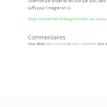
L’override par projet se fait outil par outil, sa
suffit pour l’intégrer en CI.
https://vmaerten.fr/blog/installer-ses-outil
Commentaires
Vous devez
vous inscrire
ou
vous connecter
pour p