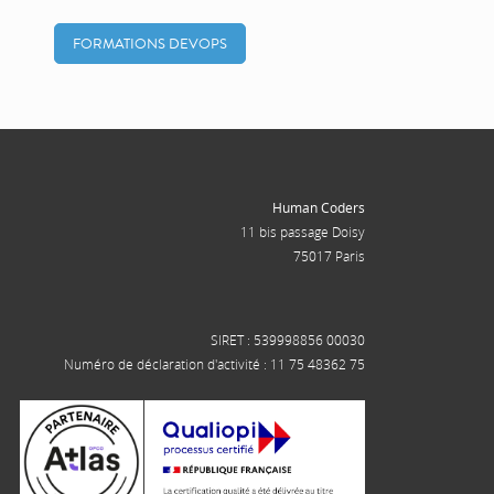
FORMATIONS DEVOPS
Human Coders
11 bis passage Doisy
75017 Paris
SIRET : 539998856 00030
Numéro de déclaration d'activité : 11 75 48362 75