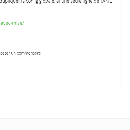
ns dupliquer la config globale, et une seule ligne de YAML
s-avec-mise/
oster un commentaire