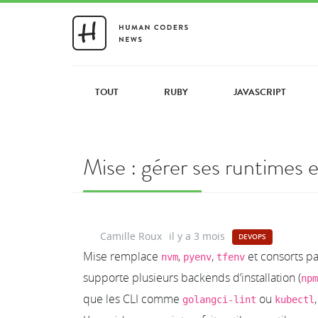
TOUT
RUBY
JAVASCRIPT
Mise : gérer ses runtimes e
Camille Roux
il y a 3 mois
DEVOPS
Mise remplace
,
,
et consorts pa
nvm
pyenv
tfenv
supporte plusieurs backends d’installation (
npm
que les CLI comme
ou
golangci-lint
kubectl