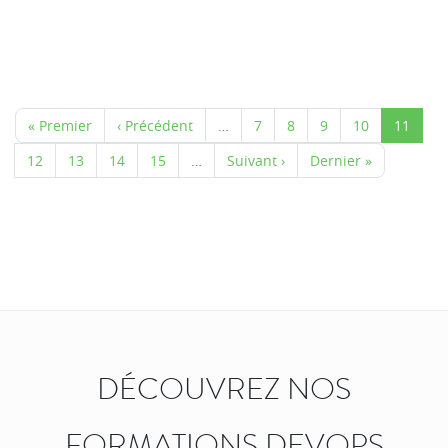
« Premier
‹ Précédent
…
7
8
9
10
11
12
13
14
15
…
Suivant ›
Dernier »
DÉCOUVREZ NOS
FORMATIONS DEVOPS