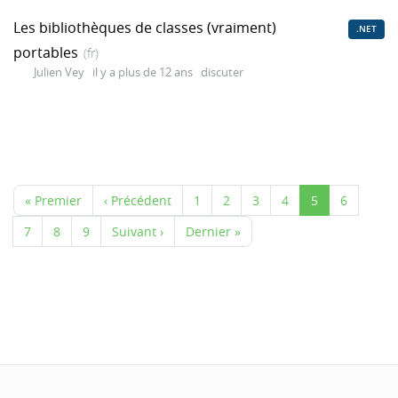
Les bibliothèques de classes (vraiment)
.NET
portables
(fr)
Julien Vey
il y a plus de 12 ans
discuter
« Premier
‹ Précédent
1
2
3
4
5
6
7
8
9
Suivant ›
Dernier »