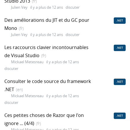
Studio 2013
(fr)
Julien Vey
il y a plus de 12 ans
discuter
Des améliorations du JIT et du GC pour
.NET
Mono
(fr)
Julien Vey
il y a plus de 12 ans
discuter
Les raccourcis clavier incontournables
.NET
de Visual Studio
(fr)
Mickael Metesreau
il y a plus de 12 ans
discuter
Consulter le code source du framework
.NET
.NET
(en)
Mickael Metesreau
il y a plus de 12 ans
discuter
Ces petites choses de Razor que l'on
.NET
ignore ... (4/4)
(fr)
Mickael Metesreau
il y a plus de 12 ans