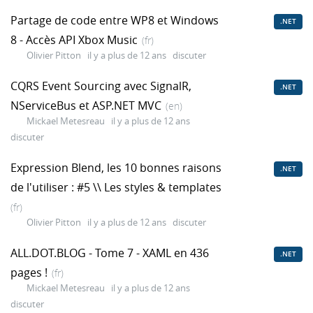
Partage de code entre WP8 et Windows
.NET
8 - Accès API Xbox Music
(fr)
Olivier Pitton
il y a plus de 12 ans
discuter
CQRS Event Sourcing avec SignalR,
.NET
NServiceBus et ASP.NET MVC
(en)
Mickael Metesreau
il y a plus de 12 ans
discuter
Expression Blend, les 10 bonnes raisons
.NET
de l'utiliser : #5 \\ Les styles & templates
(fr)
Olivier Pitton
il y a plus de 12 ans
discuter
ALL.DOT.BLOG - Tome 7 - XAML en 436
.NET
pages !
(fr)
Mickael Metesreau
il y a plus de 12 ans
discuter