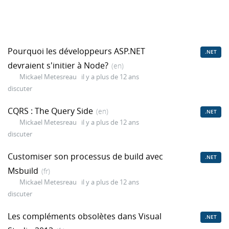
Pourquoi les développeurs ASP.NET
.NET
devraient s'initier à Node?
(en)
Mickael Metesreau
il y a plus de 12 ans
discuter
CQRS : The Query Side
(en)
.NET
Mickael Metesreau
il y a plus de 12 ans
discuter
Customiser son processus de build avec
.NET
Msbuild
(fr)
Mickael Metesreau
il y a plus de 12 ans
discuter
Les compléments obsolètes dans Visual
.NET