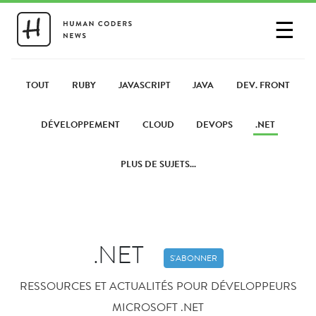
☰
SE CONNECTER
PARTAGER UN LIEN
TOUT
RUBY
JAVASCRIPT
JAVA
DEV. FRONT
DÉVELOPPEMENT
CLOUD
DEVOPS
.NET
PLUS DE SUJETS...
.NET
S'ABONNER
RESSOURCES ET ACTUALITÉS POUR DÉVELOPPEURS
MICROSOFT .NET