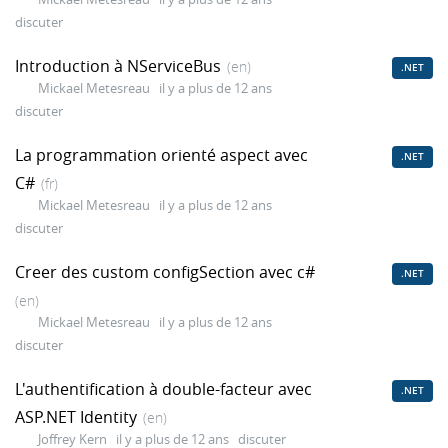
discuter
Introduction à NServiceBus
(en)
.NET
Mickael Metesreau
il y a plus de 12 ans
discuter
La programmation orienté aspect avec
.NET
C#
(fr)
Mickael Metesreau
il y a plus de 12 ans
discuter
Creer des custom configSection avec c#
.NET
(en)
Mickael Metesreau
il y a plus de 12 ans
discuter
L'authentification à double-facteur avec
.NET
ASP.NET Identity
(en)
Joffrey Kern
il y a plus de 12 ans
discuter