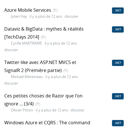
Azure Mobile Services
(fr)
.NET
Julien Vey
il y a plus de 12 ans
discuter
Dataviz & BigData : mythes & réalités
.NET
[TechDays 2014]
(fr)
Cyrille MARTRAIRE
il y a plus de 12 ans
discuter
Twitter-like avec ASP.NET MVC5 et
.NET
SignalR 2 (Première partie)
(fr)
Mickael Metesreau
il y a plus de 12 ans
discuter
Ces petites choses de Razor que l'on
.NET
ignore ... (3/4)
(fr)
Olivier Pitton
il y a plus de 12 ans
discuter
Windows Azure et CQRS : The command
.NET