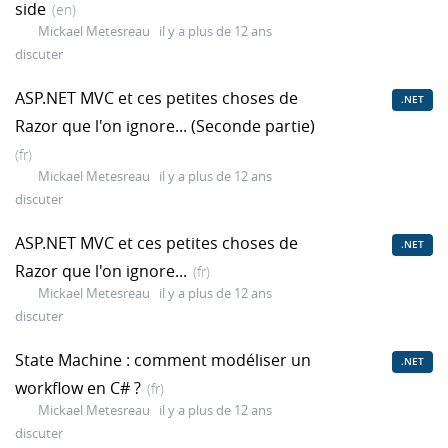
side
(en)
Mickael Metesreau
il y a plus de 12 ans
discuter
ASP.NET MVC et ces petites choses de
.NET
Razor que l'on ignore... (Seconde partie)
(fr)
Mickael Metesreau
il y a plus de 12 ans
discuter
ASP.NET MVC et ces petites choses de
.NET
Razor que l'on ignore...
(fr)
Mickael Metesreau
il y a plus de 12 ans
discuter
State Machine : comment modéliser un
.NET
workflow en C# ?
(fr)
Mickael Metesreau
il y a plus de 12 ans
discuter