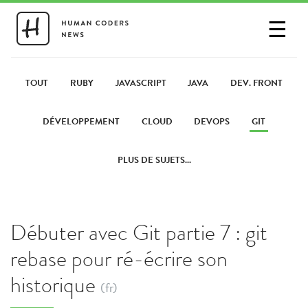
☰
SE CONNECTER
PARTAGER UN LIEN
TOUT
RUBY
JAVASCRIPT
JAVA
DEV. FRONT
DÉVELOPPEMENT
CLOUD
DEVOPS
GIT
PLUS DE SUJETS...
Débuter avec Git partie 7 : git
rebase pour ré-écrire son
historique
(fr)