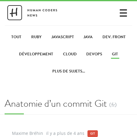
☰
SE CONNECTER
PARTAGER UN LIEN
TOUT
RUBY
JAVASCRIPT
JAVA
DEV. FRONT
DÉVELOPPEMENT
CLOUD
DEVOPS
GIT
PLUS DE SUJETS...
Anatomie d’un commit Git
(fr)
Maxime Bréhin
il y a plus de 4 ans
GIT