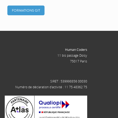
FORMATIONS GIT
Human Coders
11 bis passage Doisy
75017 Paris
SIRET : 539998856 00030
Numéro de déclaration d'activité : 11 75 48362 75