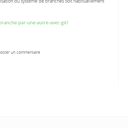
ilisation du système de branches soit habituellement
branche-par-une-autre-avec-git/
oster un commentaire