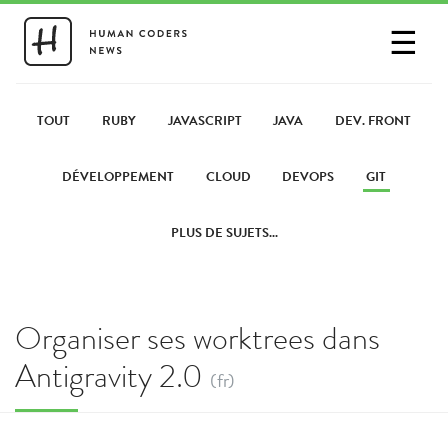
☰
SE CONNECTER
PARTAGER UN LIEN
TOUT
RUBY
JAVASCRIPT
JAVA
DEV. FRONT
DÉVELOPPEMENT
CLOUD
DEVOPS
GIT
PLUS DE SUJETS...
Organiser ses worktrees dans
Antigravity 2.0
(fr)