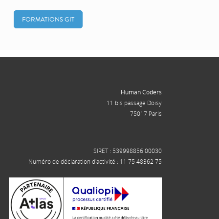
FORMATIONS GIT
Human Coders
11 bis passage Doisy
75017 Paris
SIRET : 539998856 00030
Numéro de déclaration d'activité : 11 75 48362 75