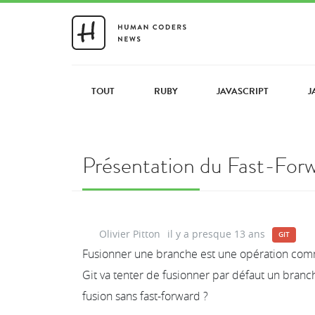
TOUT
RUBY
JAVASCRIPT
J
Présentation du Fast-Forw
Olivier Pitton
il y a presque 13 ans
GIT
Fusionner une branche est une opération commu
Git va tenter de fusionner par défaut un branc
fusion sans fast-forward ?