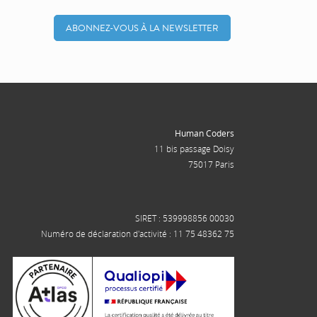
ABONNEZ-VOUS À LA NEWSLETTER
Human Coders
11 bis passage Doisy
75017 Paris
SIRET : 539998856 00030
Numéro de déclaration d'activité : 11 75 48362 75