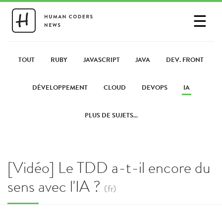
☰
SE CONNECTER
PARTAGER UN LIEN
TOUT
RUBY
JAVASCRIPT
JAVA
DEV. FRONT
DÉVELOPPEMENT
CLOUD
DEVOPS
IA
PLUS DE SUJETS...
[Vidéo] Le TDD a-t-il encore du
sens avec l'IA ?
(fr)