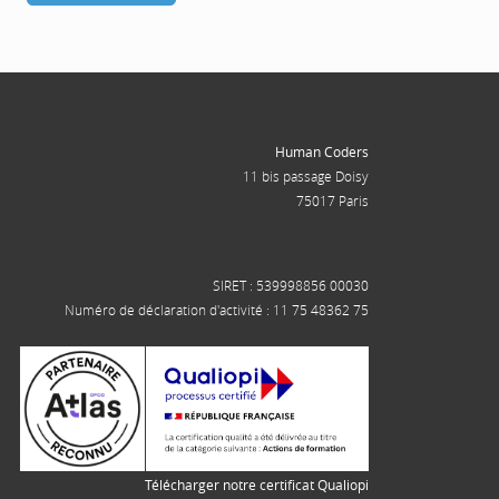
Human Coders
11 bis passage Doisy
75017 Paris
SIRET : 539998856 00030
Numéro de déclaration d'activité : 11 75 48362 75
Télécharger notre certificat Qualiopi