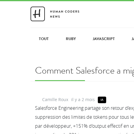
TOUT
RUBY
JAVASCRIPT
J
Comment Salesforce a migr
Camille Roux
il y a 2 mois
IA
Salesforce Engineering partage son retour d’e
suppression des limites de tokens pour tous l
par développeur, +151% d’output effectif en un