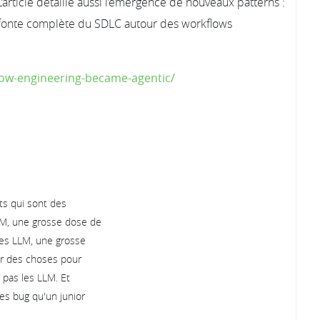
’article détaille aussi l’émergence de nouveaux patterns :
t refonte complète du SDLC autour des workflows
how-engineering-became-agentic/
ts qui sont des
M, une grosse dose de
des LLM, une grosse
ur des choses pour
 pas les LLM. Et
es bug qu'un junior