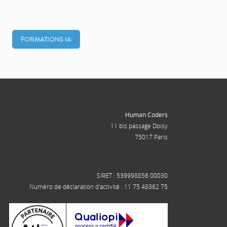
FORMATIONS IA
Human Coders
11 bis passage Doisy
75017 Paris
SIRET : 539998856 00030
Numéro de déclaration d'activité : 11 75 48362 75