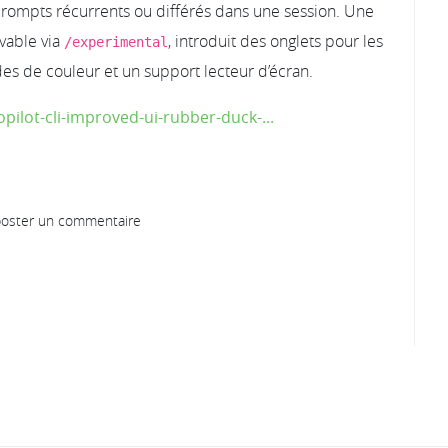
rompts récurrents ou différés dans une session. Une
ivable via
, introduit des onglets pour les
/experimental
odes de couleur et un support lecteur d’écran.
pilot-cli-improved-ui-rubber-duck-...
oster un commentaire