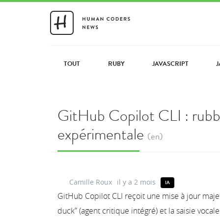
TOUT
RUBY
JAVASCRIPT
J
GitHub Copilot CLI : rubbe
expérimentale
(en)
Camille Roux
il y a 2 mois
IA
GitHub Copilot CLI reçoit une mise à jour maj
duck” (agent critique intégré) et la saisie vo