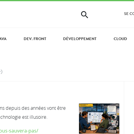
SE 
AVA
DEV. FRONT
DÉVELOPPEMENT
CLOUD
r)
ns depuis des années vont être
hnologie est illusoire.
vous-sauvera-pas/