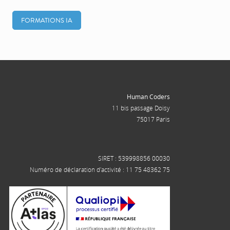
FORMATIONS IA
Human Coders
11 bis passage Doisy
75017 Paris
SIRET : 539998856 00030
Numéro de déclaration d'activité : 11 75 48362 75