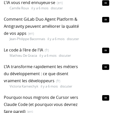
L'IA vous rend ennuyeux·se
(en)
IA
Camille Roux
il y a 6 mois
discuter
Comment GiLab Duo Agent Platform &
IA
Antigravity peuvent améliorer la qualité
de vos apps
(en)
Jean-Philippe Baconnais
il y a 6 mois
discuter
Le code à l'ère de l'IA
(fr)
IA
Mathieu De Gracia
il y a 6 mois
discuter
L’IA transforme rapidement les métiers
IA
du développement : ce que disent
vraiment les développeurs
(fr)
Victoria Karneichyk
il y a 6 mois
discuter
Pourquoi nous migrons de Cursor vers
IA
Claude Code (et pourquoi vous devriez
faire pareil)
(en)