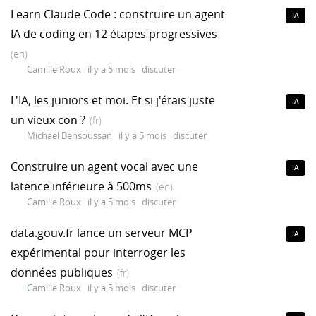
Learn Claude Code : construire un agent
IA
IA de coding en 12 étapes progressives
(en)
Camille Roux
il y a 5 mois
discuter
L'IA, les juniors et moi. Et si j'étais juste
IA
un vieux con ?
(fr)
Michael Bensoussan
il y a 5 mois
discuter
Construire un agent vocal avec une
IA
latence inférieure à 500ms
(en)
Camille Roux
il y a 5 mois
discuter
data.gouv.fr lance un serveur MCP
IA
expérimental pour interroger les
données publiques
(fr)
Camille Roux
il y a 5 mois
discuter