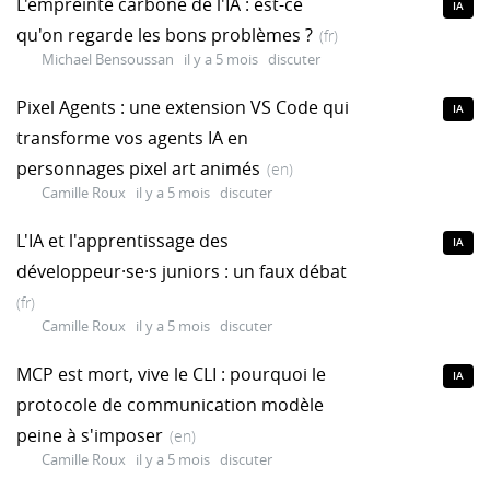
L'empreinte carbone de l'IA : est-ce
IA
qu'on regarde les bons problèmes ?
(fr)
Michael Bensoussan
il y a 5 mois
discuter
Pixel Agents : une extension VS Code qui
IA
transforme vos agents IA en
personnages pixel art animés
(en)
Camille Roux
il y a 5 mois
discuter
L'IA et l'apprentissage des
IA
développeur·se·s juniors : un faux débat
(fr)
Camille Roux
il y a 5 mois
discuter
MCP est mort, vive le CLI : pourquoi le
IA
protocole de communication modèle
peine à s'imposer
(en)
Camille Roux
il y a 5 mois
discuter