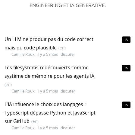
ENGINEERING ET IA GÉNÉRATIVE.
Un LLM ne produit pas du code correct
IA
mais du code plausible
(en)
Camille Roux
il y a 5 mois
discuter
Les filesystems redécouverts comme
IA
système de mémoire pour les agents IA
(en)
Camille Roux
il y a 5 mois
discuter
L'IA influence le choix des langages :
IA
TypeScript dépasse Python et JavaScript
sur GitHub
(en)
Camille Roux
il y a 5 mois
discuter