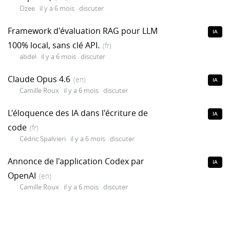
Ozee
il y a 6 mois
discuter
Framework d'évaluation RAG pour LLM
IA
100% local, sans clé API.
(fr)
abdel
il y a 6 mois
discuter
Claude Opus 4.6
(en)
IA
Camille Roux
il y a 6 mois
discuter
L'éloquence des IA dans l'écriture de
IA
code
(fr)
Cédric Spalvieri
il y a 6 mois
discuter
Annonce de l'application Codex par
IA
OpenAI
(en)
Camille Roux
il y a 6 mois
discuter