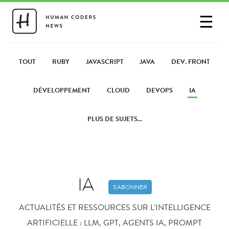
☰
SE CONNECTER
PARTAGER UN LIEN
TOUT
RUBY
JAVASCRIPT
JAVA
DEV. FRONT
DÉVELOPPEMENT
CLOUD
DEVOPS
IA
PLUS DE SUJETS...
IA
S'ABONNER
ACTUALITÉS ET RESSOURCES SUR L'INTELLIGENCE
ARTIFICIELLE : LLM, GPT, AGENTS IA, PROMPT