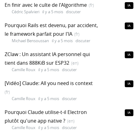
En finir avec le culte de l'Algorithme
(fr)
IA
Cédric Spalvieri
il y a 5 mois
discuter
Pourquoi Rails est devenu, par accident,
IA
le framework parfait pour l'IA
(fr)
Michael Bensoussan
il y a 5 mois
discuter
ZClaw : Un assistant IA personnel qui
IA
tient dans 888KiB sur ESP32
(en)
Camille Roux
il y a 5 mois
discuter
[Vidéo] Claude: All you need is context
IA
(fr)
Camille Roux
il y a 5 mois
discuter
Pourquoi Claude utilise-t-il Electron
IA
plutôt qu'une app native ?
(en)
Camille Roux
il y a 5 mois
discuter