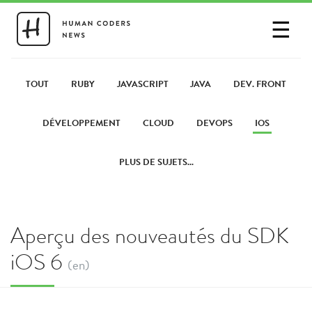
☰
SE CONNECTER
PARTAGER UN LIEN
TOUT
RUBY
JAVASCRIPT
JAVA
DEV. FRONT
DÉVELOPPEMENT
CLOUD
DEVOPS
IOS
PLUS DE SUJETS...
Aperçu des nouveautés du SDK
iOS 6
(en)