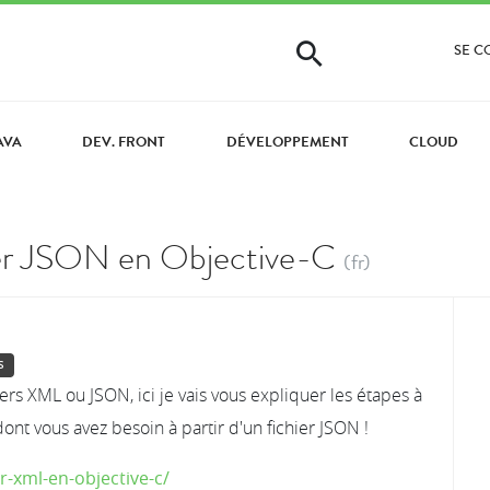
SE 
AVA
DEV. FRONT
DÉVELOPPEMENT
CLOUD
hier JSON en Objective-C
(fr)
S
ers XML ou JSON, ici je vais vous expliquer les étapes à
ont vous avez besoin à partir d'un fichier JSON !
r-xml-en-objective-c/