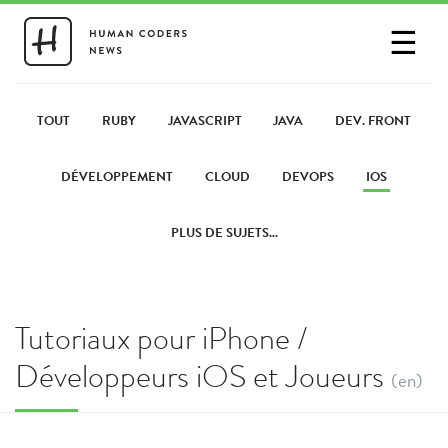
☰
SE CONNECTER
PARTAGER UN LIEN
TOUT
RUBY
JAVASCRIPT
JAVA
DEV. FRONT
DÉVELOPPEMENT
CLOUD
DEVOPS
IOS
PLUS DE SUJETS...
Tutoriaux pour iPhone /
Développeurs iOS et Joueurs
(en)