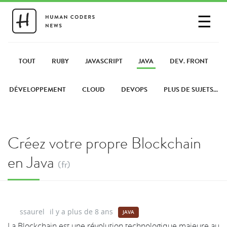
☰
SE CONNECTER
PARTAGER UN LIEN
TOUT
RUBY
JAVASCRIPT
JAVA
DEV. FRONT
DÉVELOPPEMENT
CLOUD
DEVOPS
PLUS DE SUJETS...
Créez votre propre Blockchain
en Java
(fr)
ssaurel
il y a plus de 8 ans
JAVA
La Blockchain est une révolution technologique majeure au