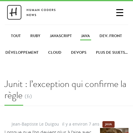
☰
SE CONNECTER
PARTAGER UN LIEN
TOUT
RUBY
JAVASCRIPT
JAVA
DEV. FRONT
DÉVELOPPEMENT
CLOUD
DEVOPS
PLUS DE SUJETS...
Junit : l’exception qui confirme la
règle
(fr)
Jean-Baptiste Le Duigou
il y a environ 7 ans
JAVA
Lorsque que l’on devient plus à l’aise avec