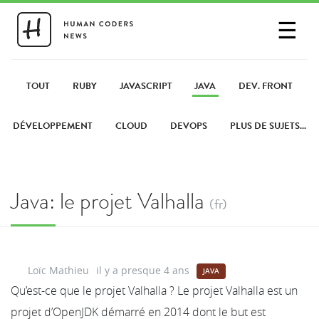
☰
SE CONNECTER
PARTAGER UN LIEN
TOUT
RUBY
JAVASCRIPT
JAVA
DEV. FRONT
DÉVELOPPEMENT
CLOUD
DEVOPS
PLUS DE SUJETS...
Java: le projet Valhalla
(fr)
Loïc Mathieu
il y a presque 4 ans
JAVA
Qu’est-ce que le projet Valhalla ? Le projet Valhalla est un
projet d’OpenJDK démarré en 2014 dont le but est