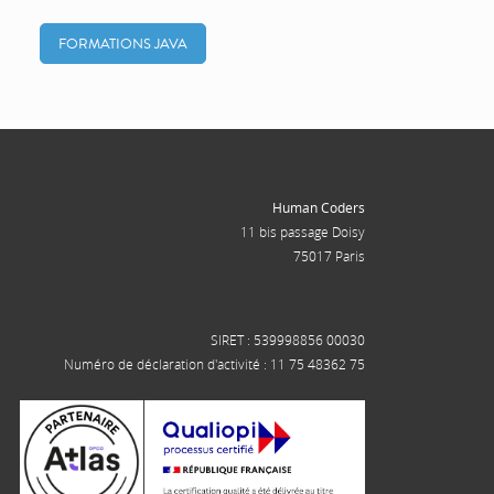
FORMATIONS JAVA
Human Coders
11 bis passage Doisy
75017 Paris
SIRET : 539998856 00030
Numéro de déclaration d'activité : 11 75 48362 75