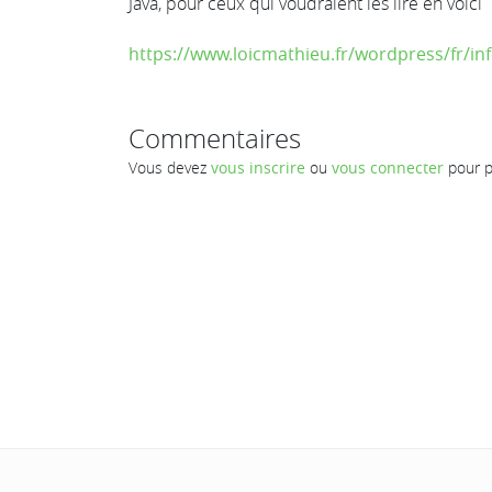
Java, pour ceux qui voudraient les lire en voici
https://www.loicmathieu.fr/wordpress/fr/i
Commentaires
Vous devez
vous inscrire
ou
vous connecter
pour p