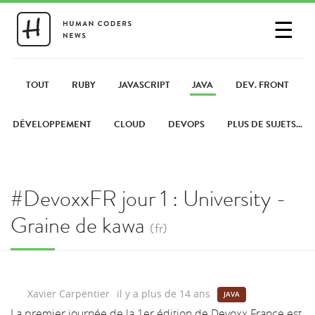
☰
SE CONNECTER
PARTAGER UN LIEN
TOUT
RUBY
JAVASCRIPT
JAVA
DEV. FRONT
DÉVELOPPEMENT
CLOUD
DEVOPS
PLUS DE SUJETS...
#DevoxxFR jour 1 : University -
Graine de kawa
(fr)
Xavier Carpentier
il y a plus de 14 ans
JAVA
La premier journée de la 1er édition de Devoxx France est