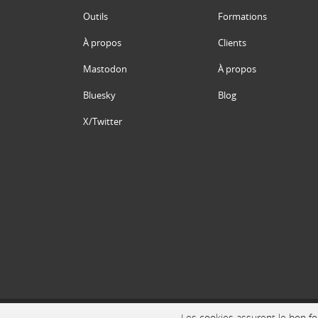
Outils
Formations
À propos
Clients
Mastodon
À propos
Bluesky
Blog
X/Twitter
Les cookies assurent le bon fon