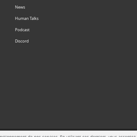
News
Human Talks
Podcast
Discord
ctionnement de nos services. En utilisant ces derniers, vous acceptez l'