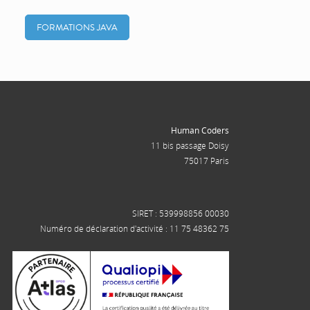
FORMATIONS JAVA
Human Coders
11 bis passage Doisy
75017 Paris
SIRET : 539998856 00030
Numéro de déclaration d'activité : 11 75 48362 75