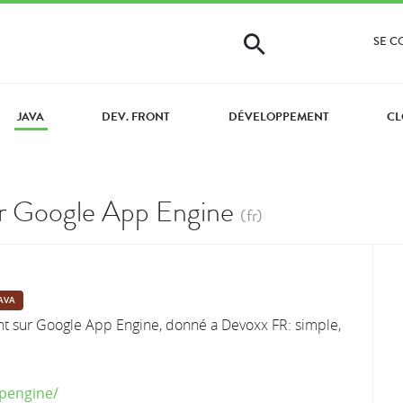
SE 
JAVA
DEV. FRONT
DÉVELOPPEMENT
CL
r Google App Engine
(fr)
AVA
t sur Google App Engine, donné a Devoxx FR: simple,
ppengine/