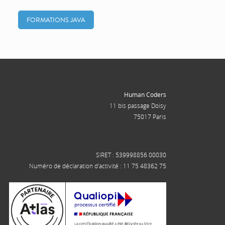
FORMATIONS JAVA
Human Coders
11 bis passage Doisy
75017 Paris
SIRET : 539998856 00030
Numéro de déclaration d'activité : 11 75 48362 75