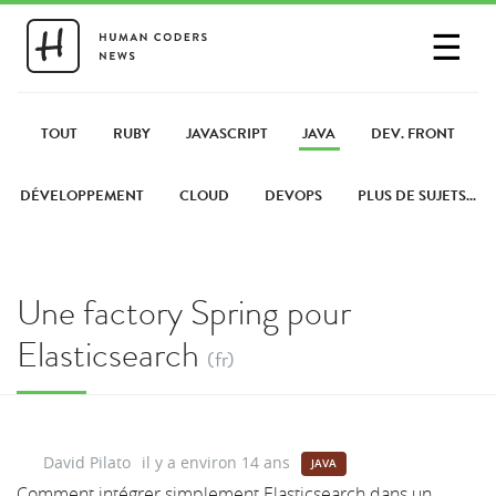
☰
SE CONNECTER
PARTAGER UN LIEN
TOUT
RUBY
JAVASCRIPT
JAVA
DEV. FRONT
DÉVELOPPEMENT
CLOUD
DEVOPS
PLUS DE SUJETS...
Une factory Spring pour
Elasticsearch
(fr)
David Pilato
il y a environ 14 ans
JAVA
Comment intégrer simplement Elasticsearch dans un