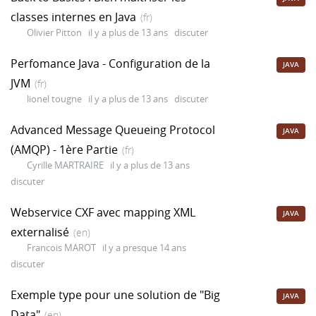
classes internes en Java
(fr)
Olivier Pitton
il y a plus de 13 ans
discuter
Perfomance Java - Configuration de la
JAVA
JVM
(fr)
lionel tougne
il y a plus de 13 ans
discuter
Advanced Message Queueing Protocol
JAVA
(AMQP) - 1ère Partie
(fr)
Cyrille MARTRAIRE
il y a plus de 13 ans
discuter
Webservice CXF avec mapping XML
JAVA
externalisé
(en)
Francois MAROT
il y a presque 14 ans
discuter
Exemple type pour une solution de "Big
JAVA
Data"
(en)