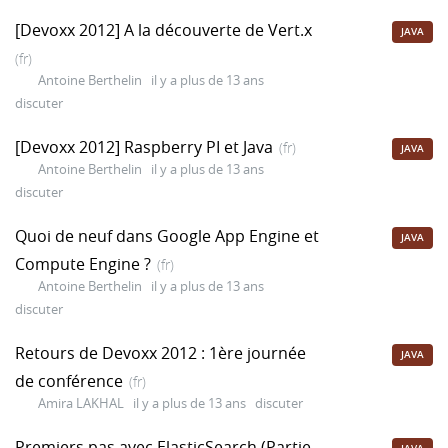
[Devoxx 2012] A la découverte de Vert.x
JAVA
(fr)
Antoine Berthelin
il y a plus de 13 ans
discuter
[Devoxx 2012] Raspberry PI et Java
(fr)
JAVA
Antoine Berthelin
il y a plus de 13 ans
discuter
Quoi de neuf dans Google App Engine et
JAVA
Compute Engine ?
(fr)
Antoine Berthelin
il y a plus de 13 ans
discuter
Retours de Devoxx 2012 : 1ère journée
JAVA
de conférence
(fr)
Amira LAKHAL
il y a plus de 13 ans
discuter
Premiers pas avec ElasticSearch (Partie