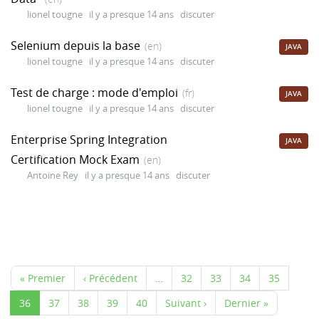
lionel tougne
il y a presque 14 ans
discuter
Selenium depuis la base
(en)
JAVA
lionel tougne
il y a presque 14 ans
discuter
Test de charge : mode d'emploi
(fr)
JAVA
lionel tougne
il y a presque 14 ans
discuter
Enterprise Spring Integration
JAVA
Certification Mock Exam
(en)
Antoine Rey
il y a presque 14 ans
discuter
« Premier
‹ Précédent
…
32
33
34
35
36
37
38
39
40
Suivant ›
Dernier »