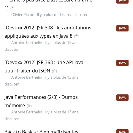
JAVA
1)
(fr)
Olivier Pitton
il y a plus de 13 ans
discuter
[Devoxx 2012] JSR 308 - les annotations
JAVA
appliquées aux types en Java 8
(fr)
Antoine Berthelin
il y a plus de 13 ans
discuter
[Devoxx 2012] JSR 363 : une API Java
JAVA
pour traiter du JSON
(fr)
Antoine Berthelin
il y a plus de 13 ans
discuter
Java Performances (2/3) - Dumps
JAVA
mémoire
(fr)
Antoine Berthelin
il y a plus de 13 ans
discuter
Back to Basics : Bien maîtriser les
JAVA