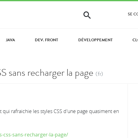
SE 
JAVA
DEV. FRONT
DÉVELOPPEMENT
CL
CSS sans recharger la page
(fr)
pt qui rafraichie les styles CSS d'une page quasiment en
es-css-sans-recharger-la-page/