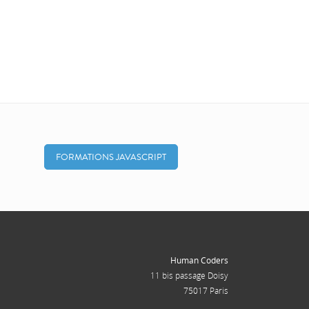
FORMATIONS JAVASCRIPT
Human Coders
11 bis passage Doisy
75017 Paris