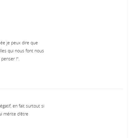
lée je peux dire que
elles qui nous font nous
y penser !".
tif, en fait surtout si
ui mérite d'être